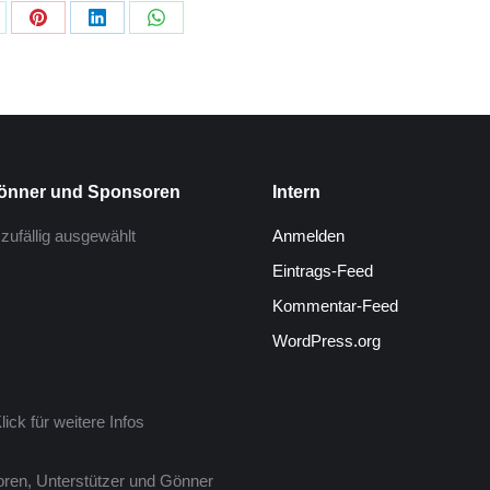
önner und Sponsoren
Intern
zufällig ausgewählt
Anmelden
Eintrags-Feed
Kommentar-Feed
BGS Lindlar
WordPress.org
lick für weitere Infos
oren, Unterstützer und Gönner