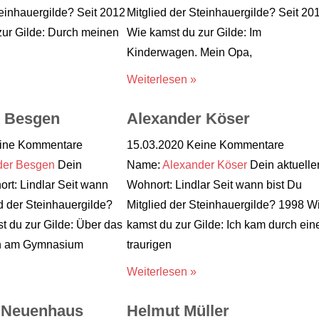
teinhauergilde? Seit 2012
Mitglied der Steinhauergilde? Seit 20
zur Gilde: Durch meinen
Wie kamst du zur Gilde: Im
Kinderwagen. Mein Opa,
Weiterlesen »
r Besgen
Alexander Köser
ine Kommentare
15.03.2020
Keine Kommentare
der Besgen
Dein
Name:
Alexander Köser
Dein aktuelle
ort: Lindlar Seit wann
Wohnort: Lindlar Seit wann bist Du
ed der Steinhauergilde?
Mitglied der Steinhauergilde? 1998 W
 du zur Gilde: Über das
kamst du zur Gilde: Ich kam durch ein
en am Gymnasium
traurigen
Weiterlesen »
d Neuenhaus
Helmut Müller