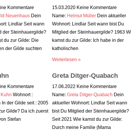
ine Kommentare
15.03.2020
Keine Kommentare
ild Neuenhaus
Dein
Name:
Helmut Müller
Dein aktueller
ort: Lindlar Seit wann
Wohnort: Lindlar Seit wann bist Du
ed der Steinhauergilde?
Mitglied der Steinhauergilde? 1963 W
 du zur Gilde: Die
kamst du zur Gilde: Ich habe in der
en der Gilde suchten
katholischen
Weiterlesen »
uhn
Greta Ditger-Quabach
ine Kommentare
17.06.2022
Keine Kommentare
 Kuhn
Wohnort :
Name:
Greta Ditger-Quabach
Dein
In der Gilde seit : 2005
aktueller Wohnort: Lindlar Seit wann
ur Gilde? Da ich zuerst
bist Du Mitglied der Steinhauergilde?
von Stefan
Seit 2021 Wie kamst du zur Gilde:
Durch meine Familie (Mama