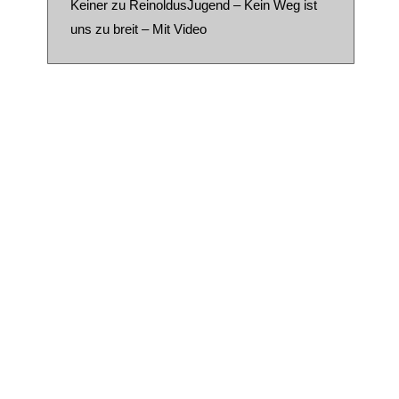
Keiner
zu
ReinoldusJugend – Kein Weg ist
uns zu breit – Mit Video