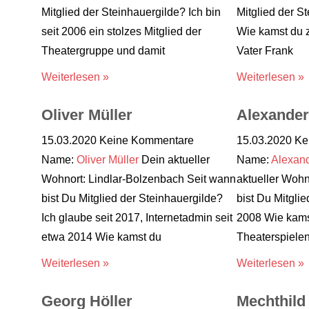
Mitglied der Steinhauergilde? Ich bin
Mitglied der S
seit 2006 ein stolzes Mitglied der
Wie kamst du 
Theatergruppe und damit
Vater Frank
Weiterlesen »
Weiterlesen »
Oliver Müller
Alexande
15.03.2020
Keine Kommentare
15.03.2020
Ke
Name:
Oliver Müller
Dein aktueller
Name:
Alexan
Wohnort: Lindlar-Bolzenbach Seit wann
aktueller Wohn
bist Du Mitglied der Steinhauergilde?
bist Du Mitgli
Ich glaube seit 2017, Internetadmin seit
2008 Wie kamst
etwa 2014 Wie kamst du
Theaterspiel
Weiterlesen »
Weiterlesen »
Georg Höller
Mechthil