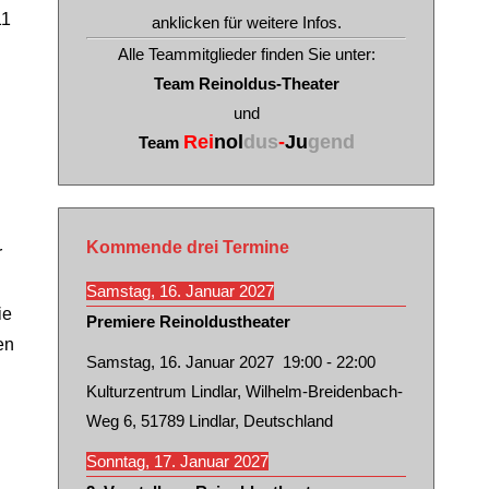
11
anklicken für weitere Infos.
Alle Teammitglieder finden Sie unter:
Team Reinoldus-Theater
und
Rei
nol
dus
-
Ju
gend
Team
Kommende drei Termine
r
Samstag, 16. Januar 2027
ie
Premiere Reinoldustheater
en
Samstag, 16. Januar 2027
19:00
-
22:00
Kulturzentrum Lindlar, Wilhelm-Breidenbach-
Weg 6, 51789 Lindlar, Deutschland
Sonntag, 17. Januar 2027