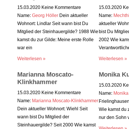
15.03.2020
Keine Kommentare
15.03.2020
Ke
Name:
Georg Höller
Dein aktueller
Name:
Mechth
Wohnort: Lindlar Seit wann bist Du
aktueller Wohn
Mitglied der Steinhauergilde? 1988 Wie
bist Du Mitgli
kamst du zur Gilde: Meine erste Rolle
2002 Wie kamst
war ein
Verantwortlich
Weiterlesen »
Weiterlesen »
Marianna Moscato-
Monika K
Klinkhammer
15.03.2020
Ke
15.03.2020
Keine Kommentare
Name:
Monika
Name:
Marianna Moscato-Klinkhammer
Frielinghausen 
Dein aktueller Wohnort: Wiehl Seit
Wie kamst du z
wann bist Du Mitglied der
nur den Sohn 
Steinhauergilde? Seit 2000 Wie kamst
Weiterlesen »