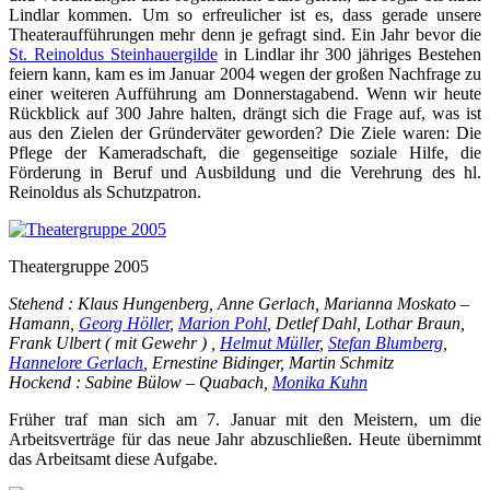
Lindlar kommen. Um so erfreulicher ist es, dass gerade unsere
Theateraufführungen mehr denn je gefragt sind. Ein Jahr bevor die
St. Reinoldus Steinhauergilde
in Lindlar ihr 300 jähriges Bestehen
feiern kann, kam es im Januar 2004 wegen der großen Nachfrage zu
einer weiteren Aufführung am Donnerstagabend. Wenn wir heute
Rückblick auf 300 Jahre halten, drängt sich die Frage auf, was ist
aus den Zielen der Gründerväter geworden? Die Ziele waren: Die
Pflege der Kameradschaft, die gegenseitige soziale Hilfe, die
Förderung in Beruf und Ausbildung und die Verehrung des hl.
Reinoldus als Schutzpatron.
Theatergruppe 2005
Stehend : Klaus Hungenberg, Anne Gerlach, Marianna Moskato –
Hamann,
Georg Höller
,
Marion Pohl
, Detlef Dahl, Lothar Braun,
Frank Ulbert ( mit Gewehr ) ,
Helmut Müller
,
Stefan Blumberg
,
Hannelore Gerlach
, Ernestine Bidinger, Martin Schmitz
Hockend : Sabine Bülow – Quabach,
Monika Kuhn
Früher traf man sich am 7. Januar mit den Meistern, um die
Arbeitsverträge für das neue Jahr abzuschließen. Heute übernimmt
das Arbeitsamt diese Aufgabe.