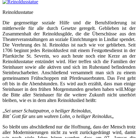
Reinoldusstatue
Die gegenseitige soziale Hilfe und die Berufsförderung ist
mittlerweile für alle durch Gesetze geregelt. Geblieben ist der
Zusammenhalt der Reinoldusgilde, die die Überschüsse aus den
Theaterveranstaltungen an soziale Einrichtungen in Lindlar spendet.
Die Verehrung des hl. Reinoldus ist nach wie vor geblieben. Seit
1706 beginnt jedes Reinoldusfest mit einem Festgottesdienst in der
Pfarrkirche St. Severin, wo auch heute noch eine Kerze an der
Reinoldusstatue entzündet wird. Hier treffen sich die Familien der
Steinhauer sowie alle aktiven und sich im Ruhestand befindenden
Steinbrucharbeiter. Anschließend versammelt man sich zu einem
gemeinsamen Frühschoppen mit Pferdesauerbraten. Das Fest geht
oft bis in die Abendstunden. Es wird auch erzählt, dass man einige
Steinhauer in den frühen Morgenstunden gesehen haben will.Möge
die Bitte aller Steinhauer für die weitere Zukunft nicht unerhört
bleiben, wie es in dem alten Reinolduslied heißt:
„
Sei unser Schutzpatron, o heiliger Reinoldus,
Bitt` Gott für uns um wahren Lohn, o heiliger Reinoldus
„
So bleibt uns abschließend nur die Hoffnung, dass der Mensch trotz
aller Modernisierungen nicht zu weit zurückgedrängt wird, damit
wir noch viele Jahre hören werden, dass am 07. Januar die