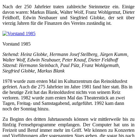
Nach der 250 Jahrfeier traten zahlreiche Steinmetze ein. Einige
davon waren: Markus Blank, Walter Wolf, Franz Wohlgemut, Dieter
Feldhoff, Edwin Neubauer und Siegfried Globke, der seit über
vierzig Jahren für die Finanzen des Vereins zuständig ist.
Vorstand 1985
Stehend: Heinz Globke, Hermann Josef Stellberg, Jürgen Kumm,
Walter Wolf, Edwin Neubauer, Peter Knauf, Dieter Feldhoff
Sitzend: Hermann Steinbach, Paul Pütz, Franz Wohlgemuth,
Siegfried Globke, Markus Blank
1978 wurde zum ersten Mal im Kulturzentrum das Reinoldusfest
gefeiert. Auch die 275 Jahrfeier im Jahre 1981 fand hier statt. Bis in
die heutige Zeit hat das Reinoldusfest nichts von seinem Reiz
verloren. 1982 wurde zum ersten Mal das Theaterstück an zwei
Tagen, Freitag- und Samstagabend, aufgeführt. 1992 kam dann
noch der Sonntag hinzu.
Zu Beginn des dritten Jahrtausends können wir mittlerweile bis zu
fünfzig Fernsehprogramme empfangen. Der Computer hat uns in
Freizeit und Beruf immer mehr im Griff. Wir können zu Konzerten
und Vorführungen aller sogenannten Stars gehen, die sogar bis nach