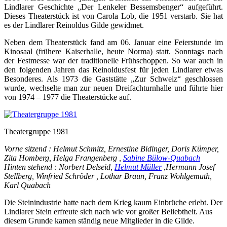
Lindlarer Geschichte „Der Lenkeler Bessemsbenger“ aufgeführt.
Dieses Theaterstück ist von Carola Lob, die 1951 verstarb. Sie hat
es der Lindlarer Reinoldus Gilde gewidmet.
Neben dem Theaterstück fand am 06. Januar eine Feierstunde im
Kinosaal (frühere Kaiserhalle, heute Norma) statt. Sonntags nach
der Festmesse war der traditionelle Frühschoppen. So war auch in
den folgenden Jahren das Reinoldusfest für jeden Lindlarer etwas
Besonderes. Als 1973 die Gaststätte „Zur Schweiz“ geschlossen
wurde, wechselte man zur neuen Dreifachturnhalle und führte hier
von 1974 – 1977 die Theaterstücke auf.
Theatergruppe 1981
Vorne sitzend : Helmut Schmitz, Ernestine Bidinger, Doris Kümper,
Zita Homberg, Helga Frangenberg ,
Sabine Bülow-Quabach
Hinten stehend : Norbert Delseid,
Helmut Müller
,Hermann Josef
Stellberg, Winfried Schröder , Lothar Braun, Franz Wohlgemuth,
Karl Quabach
Die Steinindustrie hatte nach dem Krieg kaum Einbrüche erlebt. Der
Lindlarer Stein erfreute sich nach wie vor großer Beliebtheit. Aus
diesem Grunde kamen ständig neue Mitglieder in die Gilde.