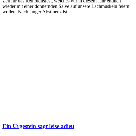
Zeit für das Reinoldusfest, welches wir in diesem Jahr endlich
wieder mit einer donnernden Salve auf unsere Lachmuskeln feiern
wollen. Nach langer Abstinenz ist…
Ein Urgestein sagt leise adieu