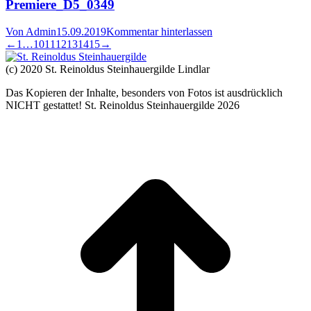
Premiere_D5_0349
Von
Admin
15.09.2019
Kommentar hinterlassen
←
1
…
10
11
12
13
14
15
→
(c) 2020 St. Reinoldus Steinhauergilde Lindlar
Das Kopieren der Inhalte, besonders von Fotos ist ausdrücklich
NICHT gestattet! St. Reinoldus Steinhauergilde 2026