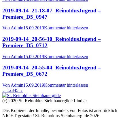
2019-09-14_21-18-07_ReinoldusJugend –
Premiere_D5_0947
Von
Admin
15.09.2019
Kommentar hinterlassen
2019-09-14_20-56-30_ReinoldusJugend –
Premiere_D5_0712
Von
Admin
15.09.2019
Kommentar hinterlassen
2019-09-14_20-55-04_ReinoldusJugend –
Premiere_D5_0672
Von
Admin
15.09.2019
Kommentar hinterlassen
←
1
2
3
4
5
→
(c) 2020 St. Reinoldus Steinhauergilde Lindlar
Das Kopieren der Inhalte, besonders von Fotos ist ausdrücklich
NICHT gestattet! St. Reinoldus Steinhauergilde 2026