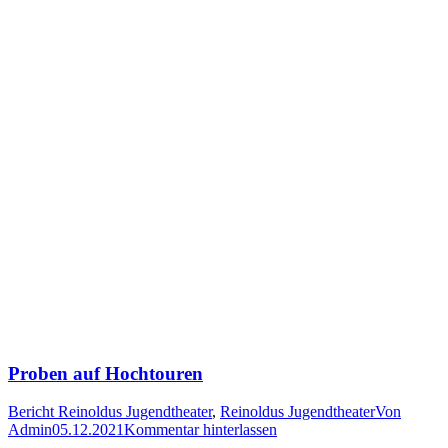
Proben auf Hochtouren
Bericht Reinoldus Jugendtheater
,
Reinoldus Jugendtheater
Von
Admin
05.12.2021
Kommentar hinterlassen