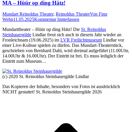
MA – Hüür op ding Hätz!
Mundart Reinoldus Theater
,
Reinoldus Theater
Von
Finn
Wehn
11.05.2025
Kommentar hinterlassen
Mundarttheater – Hüür op ding Hätz! Die
St. Reinoldus
Steinhauergilde
Lindlar freut sich auch in diesem Jahr wieder an
Fronleichnam (19.06.2025) im
LVR Freilichtmuseum
Lindlar vor
einer Live-Kulisse spielen zu dürfen. Das Mundart-Theaterstück,
geschrieben von Bernhard Dahl, wird dreimal aufgeführt (11.00Uhr,
14.00Uhr & 16.00Uhr). Der Eintritt ist frei. Es muss lediglich der
Eintritt zum Museum…
(c) 2020 St. Reinoldus Steinhauergilde Lindlar
Das Kopieren der Inhalte, besonders von Fotos ist ausdrücklich
NICHT gestattet! St. Reinoldus Steinhauergilde 2026