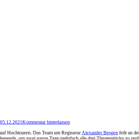
05.12.2021
Kommentar hinterlassen
 auf Hochtouren. Das Team um Regisseur
Alexander Besgen
feilt an d
nende, um zwei ganze Tage mehrfach alle drei Theaterstücke zu proben