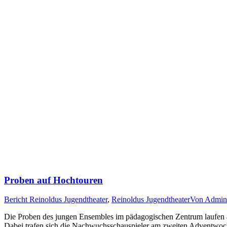
Proben auf Hochtouren
Bericht Reinoldus Jugendtheater
,
Reinoldus Jugendtheater
Von
Admin
Die Proben des jungen Ensembles im pädagogischen Zentrum laufen
Dabei trafen sich die Nachwuchsschauspieler am zweiten Adventwoche