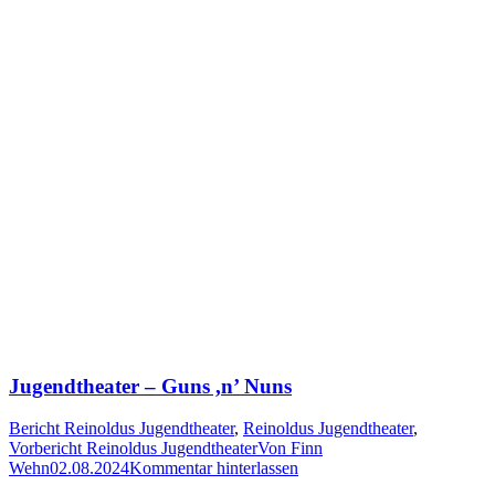
Jugendtheater – Guns ,n’ Nuns
Bericht Reinoldus Jugendtheater
,
Reinoldus Jugendtheater
,
Vorbericht Reinoldus Jugendtheater
Von
Finn
Wehn
02.08.2024
Kommentar hinterlassen